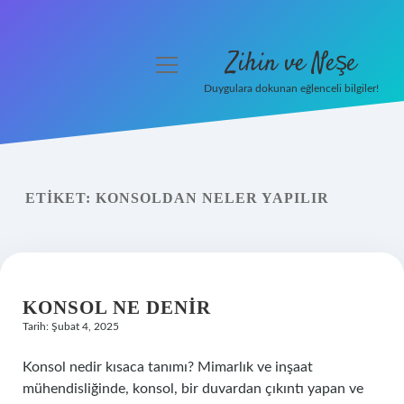
Zihin ve Neşe
menüyü
aç
Duygulara dokunan eğlenceli bilgiler!
Anasayfa
Gizlilik Politikası
ETIKET:
KONSOLDAN NELER YAPILIR
Yasal Uyarı
Hakkımızda
KONSOL NE DENIR
Tarih: Şubat 4, 2025
Konsol nedir kısaca tanımı? Mimarlık ve inşaat
mühendisliğinde, konsol, bir duvardan çıkıntı yapan ve