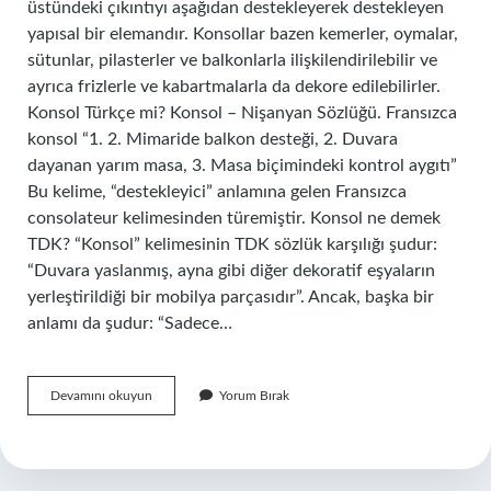
üstündeki çıkıntıyı aşağıdan destekleyerek destekleyen
yapısal bir elemandır. Konsollar bazen kemerler, oymalar,
sütunlar, pilasterler ve balkonlarla ilişkilendirilebilir ve
ayrıca frizlerle ve kabartmalarla da dekore edilebilirler.
Konsol Türkçe mi? Konsol – Nişanyan Sözlüğü. Fransızca
konsol “1. 2. Mimaride balkon desteği, 2. Duvara
dayanan yarım masa, 3. Masa biçimindeki kontrol aygıtı”
Bu kelime, “destekleyici” anlamına gelen Fransızca
consolateur kelimesinden türemiştir. Konsol ne demek
TDK? “Konsol” kelimesinin TDK sözlük karşılığı şudur:
“Duvara yaslanmış, ayna gibi diğer dekoratif eşyaların
yerleştirildiği bir mobilya parçasıdır”. Ancak, başka bir
anlamı da şudur: “Sadece…
Konsol
Devamını okuyun
Yorum Bırak
Ne
Denir