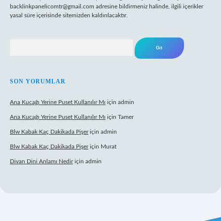
backlinkpanelicomtr@gmail.com
adresine bildirmeniz halinde, ilgili içerikler
yasal süre içerisinde sitemizden kaldırılacaktır.
Arama
SON YORUMLAR
Ana Kucağı Yerine Puset Kullanılır Mı
için
admin
Ana Kucağı Yerine Puset Kullanılır Mı
için
Tamer
Blw Kabak Kaç Dakikada Pişer
için
admin
Blw Kabak Kaç Dakikada Pişer
için
Murat
Divan Dini Anlamı Nedir
için
admin