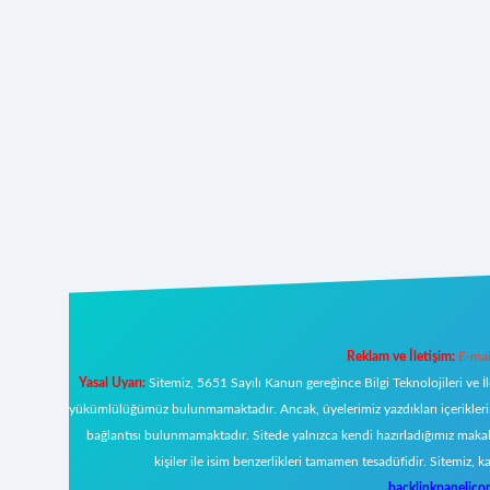
Reklam ve İletişim:
E-mai
Yasal Uyarı:
Sitemiz, 5651 Sayılı Kanun gereğince Bilgi Teknolojileri ve İ
yükümlülüğümüz bulunmamaktadır. Ancak, üyelerimiz yazdıkları içeriklerin s
bağlantısı bulunmamaktadır. Sitede yalnızca kendi hazırladığımız makal
kişiler ile isim benzerlikleri tamamen tesadüfidir. Sitemi
backlinkpanelic