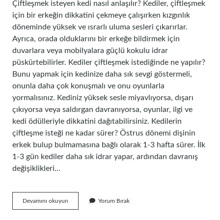
Çiftleşmek isteyen kedi nasıl anlaşılır? Kediler, çiftleşmek
için bir erkeğin dikkatini çekmeye çalışırken kızgınlık
döneminde yüksek ve ısrarlı uluma sesleri çıkarırlar.
Ayrıca, orada olduklarını bir erkeğe bildirmek için
duvarlara veya mobilyalara güçlü kokulu idrar
püskürtebilirler. Kediler çiftleşmek istediğinde ne yapılır?
Bunu yapmak için kedinize daha sık sevgi göstermeli,
onunla daha çok konuşmalı ve onu oyunlarla
yormalısınız. Kediniz yüksek sesle miyavlıyorsa, dışarı
çıkıyorsa veya saldırgan davranıyorsa, oyunlar, ilgi ve
kedi ödülleriyle dikkatini dağıtabilirsiniz. Kedilerin
çiftleşme isteği ne kadar sürer? Östrus dönemi dişinin
erkek bulup bulmamasına bağlı olarak 1-3 hafta sürer. İlk
1-3 gün kediler daha sık idrar yapar, ardından davranış
değişiklikleri…
Kedinin
Devamını okuyun
Yorum Bırak
Çiftleşme
Isteği