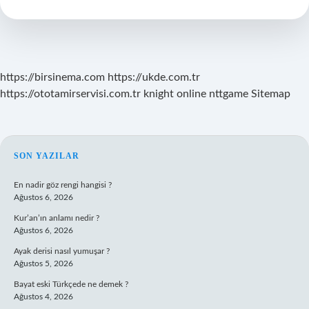
Nasıl
Anlaşılır
https://birsinema.com
https://ukde.com.tr
https://ototamirservisi.com.tr
knight online
nttgame
Sitemap
SIDEBAR
SON YAZILAR
En nadir göz rengi hangisi ?
Ağustos 6, 2026
Kur’an’ın anlamı nedir ?
Ağustos 6, 2026
Ayak derisi nasıl yumuşar ?
Ağustos 5, 2026
Bayat eski Türkçede ne demek ?
Ağustos 4, 2026