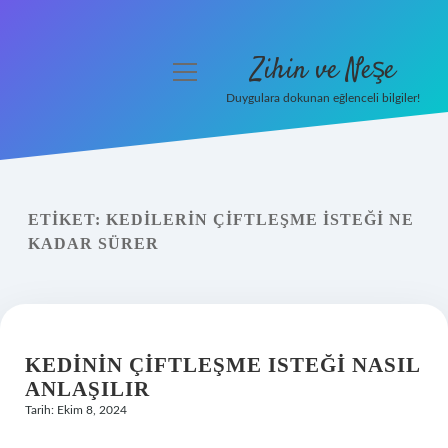
Zihin ve Neşe
menüyü
aç
Duygulara dokunan eğlenceli bilgiler!
Anasayfa
Gizlilik Politikası
ETIKET:
KEDILERIN ÇIFTLEŞME ISTEĞI NE
Yasal Uyarı
KADAR SÜRER
Hakkımızda
KEDININ ÇIFTLEŞME ISTEĞI NASIL
ANLAŞILIR
Tarih: Ekim 8, 2024