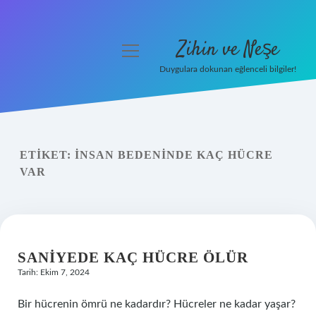
Zihin ve Neşe
menüyü
aç
Duygulara dokunan eğlenceli bilgiler!
Anasayfa
Gizlilik Politikası
ETIKET:
İNSAN BEDENINDE KAÇ HÜCRE
Yasal Uyarı
VAR
Hakkımızda
SANIYEDE KAÇ HÜCRE ÖLÜR
Tarih: Ekim 7, 2024
Bir hücrenin ömrü ne kadardır? Hücreler ne kadar yaşar?