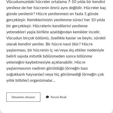
Vücudumuzdaki hücreler ortalama 7-10 yılda bir kendini
yenilese de her hücrenin ömrü aynı değildir. Hücreler kaç
günde yenilenir? Hücre yenilenmesi en fazla 5 günde
gerçekleşir. Kemiklerimizin yenilenme süreci her 10 yılda
bir gerçekleşir. Hücrelerin kendilerini yenileme
yetenekleri yaşla birlikte azaldığından kemikler incelir.
Vücudun birçok bölümü, özellikle kaslar ve beyin, sürekli
olarak kendini yeniler. Bir hücre nasıl ölür? Hücre
yaşlanması, bir hücrenin iç ve/veya dış etkiler nedeniyle
belirli sayıda mitotik bölünmeden sonra bölünme
yeteneğini kaybetmesiyle açıklanabilir. Hücre
yaşlanmasının nadiren görüldüğü (örneğin bazı
soğukkanlı hayvanlar) veya hiç görülmediği (örneğin çok
yıllık bitkiler) organizmalar…
Saniyede
Devamını okuyun
Yorum Bırak
Kaç
Hücre
Ölür