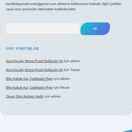
backlinkpanelicomtr@gmail.com
adresine bildirmeniz halinde, ilgili içerikler
yasal süre içerisinde sitemizden kaldırılacaktır.
Arama
SON YORUMLAR
Ana Kucağı Yerine Puset Kullanılır Mı
için
admin
Ana Kucağı Yerine Puset Kullanılır Mı
için
Tamer
Blw Kabak Kaç Dakikada Pişer
için
admin
Blw Kabak Kaç Dakikada Pişer
için
Murat
Divan Dini Anlamı Nedir
için
admin