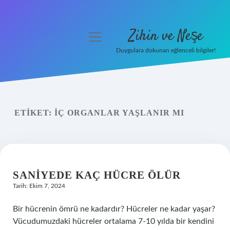
Zihin ve Neşe
menüyü
aç
Duygulara dokunan eğlenceli bilgiler!
Anasayfa
Gizlilik Politikası
ETIKET:
İÇ ORGANLAR YAŞLANIR MI
Yasal Uyarı
Hakkımızda
SANIYEDE KAÇ HÜCRE ÖLÜR
Tarih: Ekim 7, 2024
Bir hücrenin ömrü ne kadardır? Hücreler ne kadar yaşar?
Vücudumuzdaki hücreler ortalama 7-10 yılda bir kendini