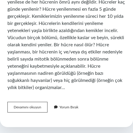
yenilese de her hücrenin ömrü aynı değildir. Hücreler kaç
günde yenilenir? Hücre yenilenmesi en fazla 5 günde
gerçekleşir. Kemiklerimizin yenilenme süreci her 10 yılda
bir gerçekleşir. Hücrelerin kendilerini yenileme
yetenekleri yaşla birlikte azaldığından kemikler incelir.
Vücudun birçok bölümü, özellikle kaslar ve beyin, sürekli
olarak kendini yeniler. Bir hücre nasıl ölür? Hücre
yaşlanması, bir hücrenin iç ve/veya dış etkiler nedeniyle
belirli sayıda mitotik bölünmeden sonra bölünme
yeteneğini kaybetmesiyle açıklanabilir. Hücre
yaşlanmasının nadiren görüldüğü (örneğin bazı
soğukkanlı hayvanlar) veya hiç görülmediği (örneğin çok
yıllık bitkiler) organizmalar…
Saniyede
Devamını okuyun
Yorum Bırak
Kaç
Hücre
Ölür