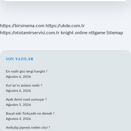
Toplum
Tipleri
Nelerdir
https://birsinema.com
https://ukde.com.tr
https://ototamirservisi.com.tr
knight online
nttgame
Sitemap
SIDEBAR
SON YAZILAR
En nadir göz rengi hangisi ?
Ağustos 6, 2026
Kur’an’ın anlamı nedir ?
Ağustos 6, 2026
Ayak derisi nasıl yumuşar ?
Ağustos 5, 2026
Bayat eski Türkçede ne demek ?
Ağustos 4, 2026
Ambalaj şişmesi neden olur ?