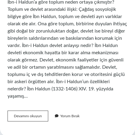
İbn-i Haldun’a göre toplum neden ortaya çıkmıştır?
Toplum ve devlet arasındaki ilişki: Çağdaş sosyolojik
bilgiye göre İbn Haldun, toplum ve devleti ayrı varlıklar
olarak ele alır. Ona göre toplum, birbirine duyulan ihtiyaç
gibi doğal bir zorunluluktan doğar, devlet ise bireyi diğer
bireylerin saldırılarından ve baskılarından korumak için
vardır. İbn-i Haldun devlet anlayışı nedir? İbn Haldun
devleti ekonomik hayatta bir karar alma mekanizması
olarak görmez. Devlet, ekonomik faaliyetler için güvenli
ve adil bir ortamın yaratılmasını sağlamalıdır. Devlet,
toplumu iç ve dış tehditlerden korur ve otoritesini güçlü
bir askeri örgütten alır. İbn-i Haldun’un özellikleri
nelerdir? İbn Haldun (1332-1406) XIV. 19. yüzyılda
yaşamış…
Ibn
Devamını okuyun
Yorum Bırak
I
Haldun
Un