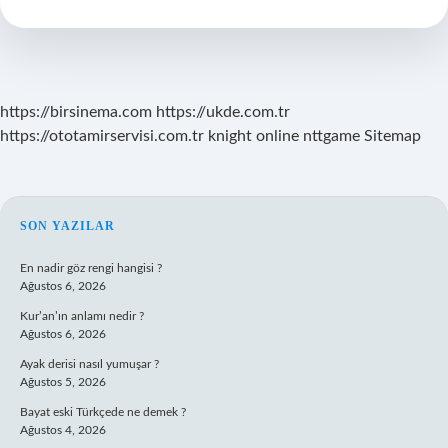
Dua
Okunur
https://birsinema.com
https://ukde.com.tr
https://ototamirservisi.com.tr
knight online
nttgame
Sitemap
SIDEBAR
SON YAZILAR
En nadir göz rengi hangisi ?
Ağustos 6, 2026
Kur’an’ın anlamı nedir ?
Ağustos 6, 2026
Ayak derisi nasıl yumuşar ?
Ağustos 5, 2026
Bayat eski Türkçede ne demek ?
Ağustos 4, 2026