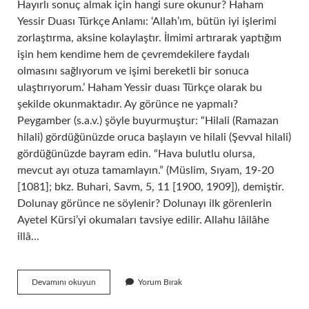
Hayırlı sonuç almak için hangi sure okunur? Haham
Yessir Duası Türkçe Anlamı: ‘Allah’ım, bütün iyi işlerimi
zorlaştırma, aksine kolaylaştır. İlmimi artırarak yaptığım
işin hem kendime hem de çevremdekilere faydalı
olmasını sağlıyorum ve işimi bereketli bir sonuca
ulaştırıyorum.’ Haham Yessir duası Türkçe olarak bu
şekilde okunmaktadır. Ay görünce ne yapmalı?
Peygamber (s.a.v.) şöyle buyurmuştur: “Hilali (Ramazan
hilali) gördüğünüzde oruca başlayın ve hilali (Şevval hilali)
gördüğünüzde bayram edin. “Hava bulutlu olursa,
mevcut ayı otuza tamamlayın.” (Müslim, Sıyam, 19-20
[1081]; bkz. Buhari, Savm, 5, 11 [1900, 1909]), demiştir.
Dolunay görünce ne söylenir? Dolunayı ilk görenlerin
Ayetel Kürsi’yi okumaları tavsiye edilir. Allahu lâilâhe
illâ…
Hilali
Devamını okuyun
Yorum Bırak
Görünce
Hangi