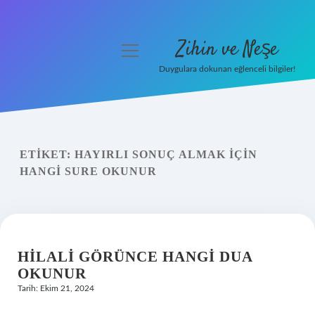
Zihin ve Neşe
menüyü
aç
Duygulara dokunan eğlenceli bilgiler!
Anasayfa
Gizlilik Politikası
ETIKET:
HAYIRLI SONUÇ ALMAK IÇIN
Yasal Uyarı
HANGI SURE OKUNUR
Hakkımızda
HILALI GÖRÜNCE HANGI DUA
OKUNUR
Tarih: Ekim 21, 2024