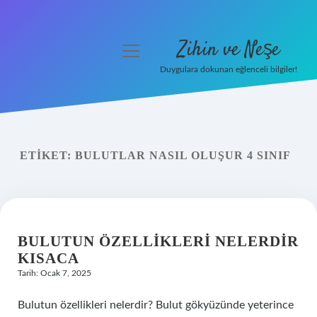
Zihin ve Neşe
menüyü
aç
Duygulara dokunan eğlenceli bilgiler!
Anasayfa
Gizlilik Politikası
ETIKET:
BULUTLAR NASIL OLUŞUR 4 SINIF
Yasal Uyarı
Hakkımızda
BULUTUN ÖZELLIKLERI NELERDIR
KISACA
Tarih: Ocak 7, 2025
Bulutun özellikleri nelerdir? Bulut gökyüzünde yeterince