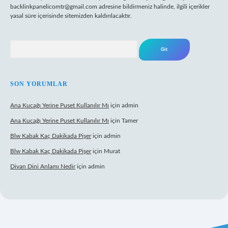
backlinkpanelicomtr@gmail.com
adresine bildirmeniz halinde, ilgili içerikler
yasal süre içerisinde sitemizden kaldırılacaktır.
Arama
SON YORUMLAR
Ana Kucağı Yerine Puset Kullanılır Mı
için
admin
Ana Kucağı Yerine Puset Kullanılır Mı
için
Tamer
Blw Kabak Kaç Dakikada Pişer
için
admin
Blw Kabak Kaç Dakikada Pişer
için
Murat
Divan Dini Anlamı Nedir
için
admin