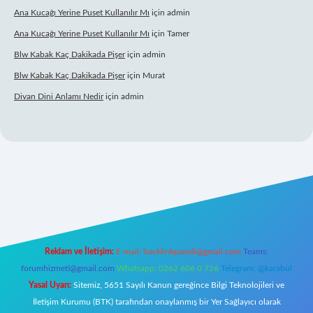
Ana Kucağı Yerine Puset Kullanılır Mı
için
admin
Ana Kucağı Yerine Puset Kullanılır Mı
için
Tamer
Blw Kabak Kaç Dakikada Pişer
için
admin
Blw Kabak Kaç Dakikada Pişer
için
Murat
Divan Dini Anlamı Nedir
için
admin
giriş
Reklam ve İletişim:
E-mail:
backlinkpaneli@gmail.com
Teams:
forumhizmeti@gmail.com
Whatsapp: 0262 606 0 726
Telegram: @karabul
Yasal Uyarı:
Sitemiz, 5651 Sayılı Kanun gereğince Bilgi Teknolojileri ve
İletişim Kurumu (BTK) tarafından onaylanmış bir Yer Sağlayıcı olarak