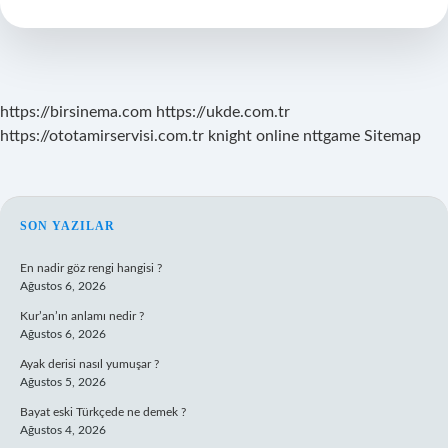
Aslen
Nereli
https://birsinema.com
https://ukde.com.tr
https://ototamirservisi.com.tr
knight online
nttgame
Sitemap
SIDEBAR
SON YAZILAR
En nadir göz rengi hangisi ?
Ağustos 6, 2026
Kur’an’ın anlamı nedir ?
Ağustos 6, 2026
Ayak derisi nasıl yumuşar ?
Ağustos 5, 2026
Bayat eski Türkçede ne demek ?
Ağustos 4, 2026