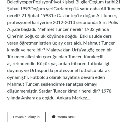
BelediyesporPozisyonPivotKişisel BilgilerDoğum tarihi21
Şubat 1993Doğum yeriGaziantep14 satır daha Ali Tuncer
nereli? 21 Şubat 1993’te Gaziantep’te doğan Ali Tuncer,
profesyonel kariyerine 2012-2013 sezonunda Siirt Polis
A.Ş.’de başladı. Mehmet Tuncer nereli? 1932 yılında
Çine’nin Soğukoluk köyünde doğdu. Eski usulde ders
veren öğretmenlerden üç ay ders aldı. Mahmut Tuncer
kimdir ve nerelidir? Malatya’dan Urfa’ya göç eden bir
Türkmen ailesinin çocuğu olan Tuncer, Karakeçili
aşiretindendir. Küçük yaşlardan itibaren futbola ilgi
duymuş ve Urfaspor’da profesyonel futbolcu olarak
oynamıştır. Futbolcu olarak hayatına devam eden
Mahmut Tuncer, seslendirme sanatçısı olmayı
düşünmemiştir. Serdar Tuncer kimdir nerelidir? 1978
yılında Ankara’da doğdu. Ankara Merkez…
Mehmet
Devamını okuyun
Yorum Bırak
Ali
Tuncer