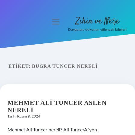
Zihin ve Neşe
menüyü
aç
Duygulara dokunan eğlenceli bilgiler!
Anasayfa
Gizlilik Politikası
ETIKET:
BUĞRA TUNCER NERELI
Yasal Uyarı
Hakkımızda
MEHMET ALI TUNCER ASLEN
NERELI
Tarih: Kasım 9, 2024
Mehmet Ali Tuncer nereli? Ali TuncerAfyon