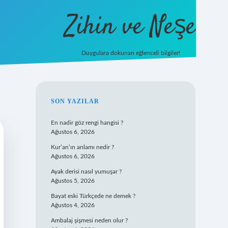
Zihin ve Neşe
Duygulara dokunan eğlenceli bilgiler!
hiltonbet giriş
SIDEBAR
SON YAZILAR
En nadir göz rengi hangisi ?
Ağustos 6, 2026
Kur’an’ın anlamı nedir ?
Ağustos 6, 2026
Ayak derisi nasıl yumuşar ?
Ağustos 5, 2026
Bayat eski Türkçede ne demek ?
Ağustos 4, 2026
Ambalaj şişmesi neden olur ?