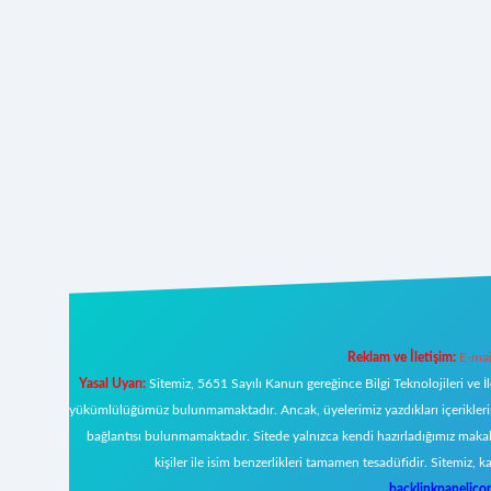
Reklam ve İletişim:
E-mai
Yasal Uyarı:
Sitemiz, 5651 Sayılı Kanun gereğince Bilgi Teknolojileri ve İ
yükümlülüğümüz bulunmamaktadır. Ancak, üyelerimiz yazdıkları içeriklerin s
bağlantısı bulunmamaktadır. Sitede yalnızca kendi hazırladığımız makal
kişiler ile isim benzerlikleri tamamen tesadüfidir. Sitemi
backlinkpanelic