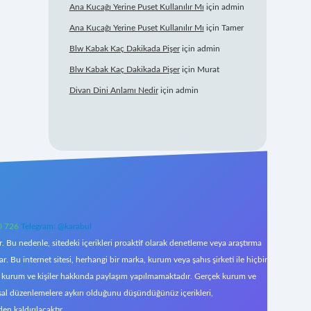
Ana Kucağı Yerine Puset Kullanılır Mı
için
admin
Ana Kucağı Yerine Puset Kullanılır Mı
için
Tamer
Blw Kabak Kaç Dakikada Pişer
için
admin
Blw Kabak Kaç Dakikada Pişer
için
Murat
Divan Dini Anlamı Nedir
için
admin
0 726
Telegram: @karabul
 Bu nedenle, sitedeki içerikleri proaktif olarak denetleme veya araştırma
Bu internet sitesi, herhangi bir marka, kurum veya şahıs şirketi ile hiçbir
çek kurum ve kişiler hakkında paylaşım yapılmamaktadır. Gerçek kurum ve
asal düzenlemelere aykırı olduğunu düşündüğünüz içerikleri,
den kaldırılacaktır.