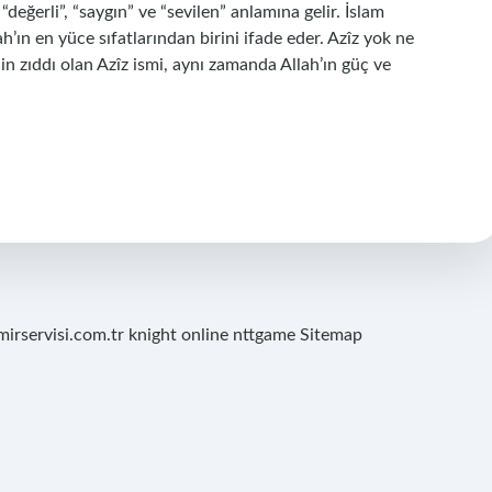
“değerli”, “saygın” ve “sevilen” anlamına gelir. İslam
ah’ın en yüce sıfatlarından birini ifade eder. Azîz yok ne
in zıddı olan Azîz ismi, aynı zamanda Allah’ın güç ve
mirservisi.com.tr
knight online
nttgame
Sitemap