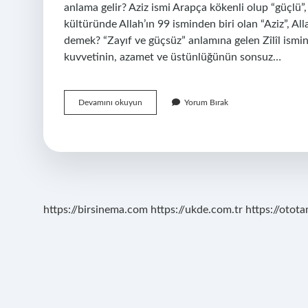
anlama gelir? Aziz ismi Arapça kökenli olup “güçlü”, 
kültüründe Allah’ın 99 isminden biri olan “Aziz”, All
demek? “Zayıf ve güçsüz” anlamına gelen Zîlîl ismin
kuvvetinin, azamet ve üstünlüğünün sonsuz…
Azizim
Devamını okuyun
Yorum Bırak
Kelimesi
Ne
Anlama
Gelir
https://birsinema.com
https://ukde.com.tr
https://otota