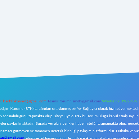
l:
backlinkpaneli@gmail.com
Teams:
forumhizmeti@gmail.com
Whatsapp: 0262 606 
letişim Kurumu (BTK) tarafından onaylanmış bir Yer Sağlayıcı olarak hizmet vermektedir.
orumluluğunu taşımakta olup, siteye üye olarak bu sorumluluğu kabul etmiş sayılırlar. 
eler paylaşılmaktadır. Burada yer alan içerikler haber niteliği taşımamakta olup, ger
z, kar amacı gütmeyen ve tamamen ücretsiz bir bilgi paylaşım platformudur. Hukuka ve y
omtr@gmail.com
adresine bildirmeniz halinde, ilgili içerikler yasal süre içerisinde sitemiz