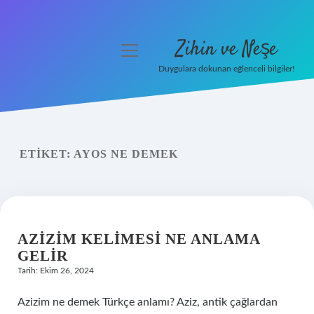
Zihin ve Neşe
menüyü
aç
Duygulara dokunan eğlenceli bilgiler!
Anasayfa
Gizlilik Politikası
ETIKET:
AYOS NE DEMEK
Yasal Uyarı
Hakkımızda
AZIZIM KELIMESI NE ANLAMA
GELIR
Tarih: Ekim 26, 2024
Azizim ne demek Türkçe anlamı? Aziz, antik çağlardan