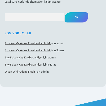
yasal süre içerisinde sitemizden kaldırılacaktır.
Arama
SON YORUMLAR
Ana Kucağı Yerine Puset Kullanılır Mı
için
admin
Ana Kucağı Yerine Puset Kullanılır Mı
için
Tamer
Blw Kabak Kaç Dakikada Pişer
için
admin
Blw Kabak Kaç Dakikada Pişer
için
Murat
Divan Dini Anlamı Nedir
için
admin
 giriş