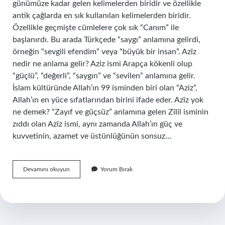
günümüze kadar gelen kelimelerden biridir ve özellikle
antik çağlarda en sık kullanılan kelimelerden biridir.
Özellikle geçmişte cümlelere çok sık “Canım” ile
başlanırdı. Bu arada Türkçede “saygı” anlamına gelirdi,
örneğin “sevgili efendim” veya “büyük bir insan”. Azîz
nedir ne anlama gelir? Aziz ismi Arapça kökenli olup
“güçlü”, “değerli”, “saygın” ve “sevilen” anlamına gelir.
İslam kültüründe Allah’ın 99 isminden biri olan “Aziz”,
Allah’ın en yüce sıfatlarından birini ifade eder. Azîz yok
ne demek? “Zayıf ve güçsüz” anlamına gelen Zîlîl isminin
zıddı olan Azîz ismi, aynı zamanda Allah’ın güç ve
kuvvetinin, azamet ve üstünlüğünün sonsuz…
Azizim
Devamını okuyun
Yorum Bırak
Kelimesi
Ne
Anlama
Gelir