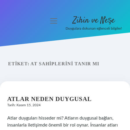
Zihin ve Neşe
menüyü
aç
Duygulara dokunan eğlenceli bilgiler!
Anasayfa
Gizlilik Politikası
ETIKET:
AT SAHIPLERINI TANIR MI
Yasal Uyarı
Hakkımızda
ATLAR NEDEN DUYGUSAL
Tarih: Kasım 15, 2024
Atlar duyguları hisseder mi? Atların duygusal bağları,
insanlarla iletişimde önemli bir rol oynar. İnsanlar atları