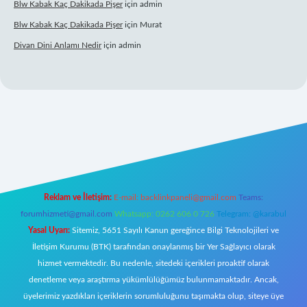
Blw Kabak Kaç Dakikada Pişer
için
admin
Blw Kabak Kaç Dakikada Pişer
için
Murat
Divan Dini Anlamı Nedir
için
admin
giriş
Reklam ve İletişim:
E-mail:
backlinkpaneli@gmail.com
Teams:
forumhizmeti@gmail.com
Whatsapp: 0262 606 0 726
Telegram: @karabul
Yasal Uyarı:
Sitemiz, 5651 Sayılı Kanun gereğince Bilgi Teknolojileri ve
İletişim Kurumu (BTK) tarafından onaylanmış bir Yer Sağlayıcı olarak
hizmet vermektedir. Bu nedenle, sitedeki içerikleri proaktif olarak
denetleme veya araştırma yükümlülüğümüz bulunmamaktadır. Ancak,
üyelerimiz yazdıkları içeriklerin sorumluluğunu taşımakta olup, siteye üye