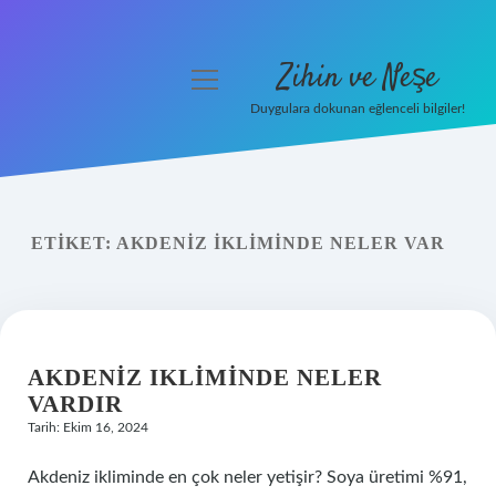
Zihin ve Neşe
menüyü
aç
Duygulara dokunan eğlenceli bilgiler!
Anasayfa
Gizlilik Politikası
ETIKET:
AKDENIZ IKLIMINDE NELER VAR
Yasal Uyarı
Hakkımızda
AKDENIZ IKLIMINDE NELER
VARDIR
Tarih: Ekim 16, 2024
Akdeniz ikliminde en çok neler yetişir? Soya üretimi %91,