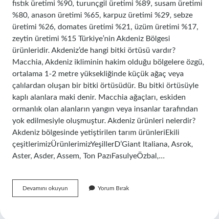
fıstık üretimi %90, turunçgil üretimi %89, susam üretimi
%80, anason üretimi %65, karpuz üretimi %29, sebze
üretimi %26, domates üretimi %21, üzüm üretimi %17,
zeytin üretimi %15 Türkiye’nin Akdeniz Bölgesi
ürünleridir. Akdeniz’de hangi bitki örtüsü vardır?
Macchia, Akdeniz ikliminin hakim olduğu bölgelere özgü,
ortalama 1-2 metre yüksekliğinde küçük ağaç veya
çalılardan oluşan bir bitki örtüsüdür. Bu bitki örtüsüyle
kaplı alanlara maki denir. Macchia ağaçları, eskiden
ormanlık olan alanların yangın veya insanlar tarafından
yok edilmesiyle oluşmuştur. Akdeniz ürünleri nelerdir?
Akdeniz bölgesinde yetiştirilen tarım ürünleriEkili
çeşitlerimizÜrünlerimizYeşillerD’Giant Italiana, Asrok,
Aster, Asder, Assem, Ton PazıFasulyeÖzbal,…
Akdeniz
Devamını okuyun
Yorum Bırak
Ikliminde
Neler
Vardır